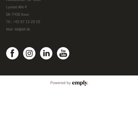
Lysholt Allé 4
DK-7430 Ikast
Tlf.: +45 97 15 20 22
Mail:
ibf@ibf.dk
Powered by Emply