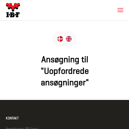
Ansøgning til
"Uopfordrede
ansøgninger"
KONTAKT
Hovedkontor: IBF Ikast